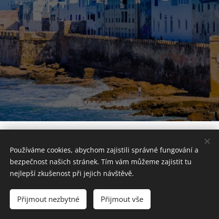
© 2026 Všechna práva vyhrazena
Používáme cookies, abychom zajistili správné fungování a
Pravidla ochrany soukromí
bezpečnost našich stránek. Tím vám můžeme zajistit tu
Cookies
nejlepší zkušenost při jejich návštěvě.
Měna
Přijmout nezbytné
Přijmout vše
CZK Kč
EUR €