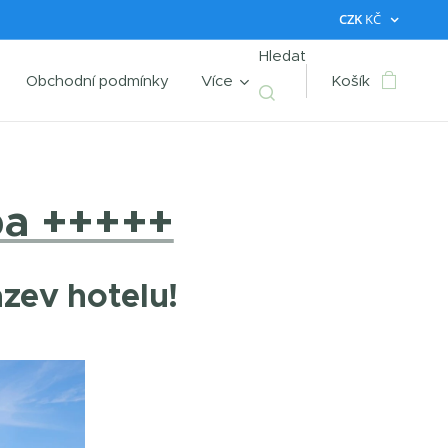
CZK
KČ
Hledat
Obchodní podmínky
Více
Košík
pa +++++
ázev hotelu!