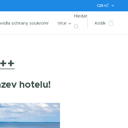
CZK
KČ
Hledat
avidla ochrany soukromí
Více
Košík
+++
ázev hotelu!