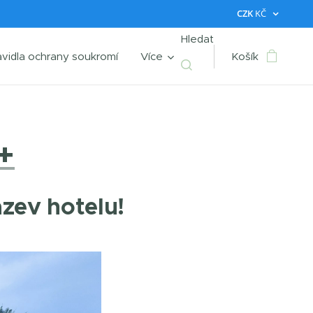
CZK
KČ
Hledat
avidla ochrany soukromí
Více
Košík
+
ázev hotelu!