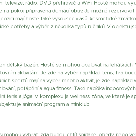
on, televize, rádio, DVD přehrávač a WiFi. Hosté mohou vyu
 je na pokoji připravena domácí obuv. Je možné rezervova
spozici mají hosté také vysoušeč vlasů, kosmetické zrcátko
ké potřeby a výběr z několika typů ručníků. V objektu js
den dětský bazén. Hosté se mohou opalovat na lehátkách. 
ním aktivitám. Je zde na výběr například tenis, hra bocci
odních sportů mají na výběr mnoho aktivit, je zde například w
chlování, potápění a aqua fitness. Také nabídka indoorových 
olní tenis a jóga. V komplexu je wellness zóna, ve které je
bjektu je animační program a miniklub.
si mohou vybrat, zda budou chtít snídaně, obědy nebo ve