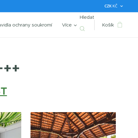
CZK
KČ
Hledat
avidla ochrany soukromí
Více
Košík
+++
ST