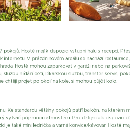
 pokojů. Hosté mají k dispozici vstupní halu s recepcí. Př
k internetu. V prázdninovém areálu se nachází restaurace, j
hrada. Hosté mohou zaparkovat v garáži nebo na parkoviš
službu hlídání dětí, lékařskou službu, transfer-servis, po
 se chtějí projet po okolí na kole, si mohou půjčit kolo.
elnu. Ke standardu většiny pokojů patří balkón, na které
 vytváří příjemnou atmosféru. Pro děti jsou k dispozici dět
ici je také mini lednička a varná konvice/kávovar. Hosté mají