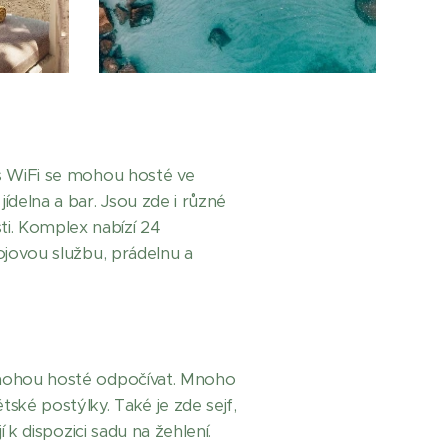
es WiFi se mohou hosté ve
ídelna a bar. Jsou zde i různé
ti. Komplex nabízí 24
kojovou službu, prádelnu a
m mohou hosté odpočívat. Mnoho
ské postýlky. Také je zde sejf,
 k dispozici sadu na žehlení.