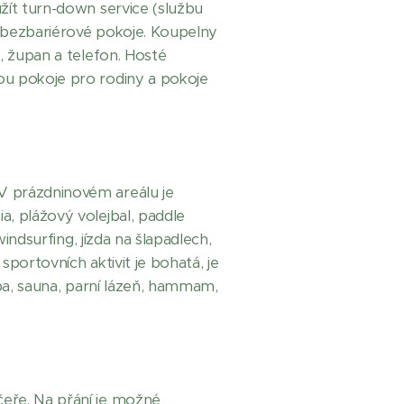
žít turn-down service (službu
t bezbariérové pokoje. Koupelny
, župan a telefon. Hosté
ou pokoje pro rodiny a pokoje
V prázdninovém areálu je
a, plážový volejbal, paddle
indsurfing, jízda na šlapadlech,
sportovních aktivit je bohatá, je
 spa, sauna, parní lázeň, hammam,
čeře. Na přání je možné