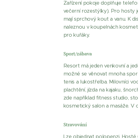
Zařízení pokoje doplňuje telef
večerní rozestýlky). Pro hosty
mají sprchový kout a vanu. K di
naleznou v koupelnách kosmetic
pro kuřáky.
Sport/zábava
Resort má jeden venkovní a je
možné se věnovat mnoha sportov
tenis a lukostřelba. Milovníci v
plachtění, jízda na kajaku, šnor
zde například fitness studio, st
kosmetický salon a masáže. V o
Stravování
Lze objednat polopenzi. Hosté 